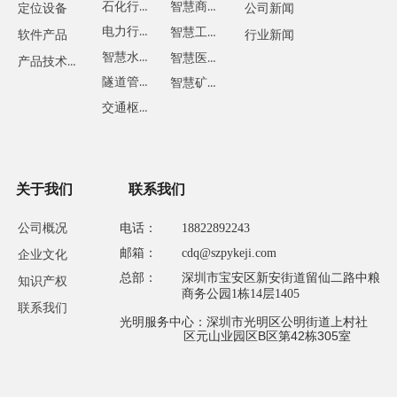
石化行业
智慧商业
定位设备
公司新闻
电力行业
智慧工地
软件产品
行业新闻
智慧水务
智慧医疗
产品技术方案
隧道管廊
智慧矿山
交通枢纽
关于我们
联系我们
公司概况
电话：
18822892243
邮箱：
cdq@szpykeji.com
企业文化
总部：
深圳市宝安区新安街道留仙二路中粮
知识产权
商务公园1栋14层1405
联系我们
光明服务中心：深圳市光明区公明街道上村社
区元山业园区B区第42栋305室