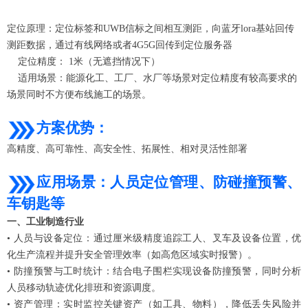
定位原理：定位标签和UWB信标之间相互测距，向蓝牙lora基站回传
测距数据，通过有线网络或者4G5G回传到定位服务器
定位精度： 1米（无遮挡情况下）
适用场景：能源化工、工厂、水厂等场景对定位精度有较高要求的
场景同时不方便布线施工的场景。
方案优势：
高精度、高可靠性、高安全性、拓展性、相对灵活性部署
应用场景：人员定位管理、防碰撞预警、
车钥匙等
一、工业制造行业
•
人员与设备定位
：通过厘米级精度追踪工人、叉车及设备位置，优
化生产流程并提升安全管理效率（如高危区域实时报警）
。
•
防撞预警与工时统计
：结合电子围栏实现设备防撞预警，同时分析
人员移动轨迹优化排班和资源调度
。
•
资产管理
：实时监控关键资产（如工具、物料），降低丢失风险并