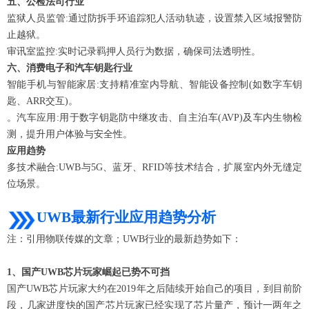
五、公检法司行业
监狱人员监管:通过防拆手环追踪犯人活动轨迹，设置禁入区域报警防
止越狱。
审讯室监控:实时记录羁押人员行为数据，确保司法透明性。
六、消费电子和汽车钥匙行业
智能手机与智能家居:支持精准室内导航、智能设备控制(如数字车钥
匙、ARR交互)。
。汽车应用:用于数字钥匙防中继攻击、自主泊车(AVP)及车内生物检
测，提升用户体验与安全性。
应用趋势
多技术融合:UWB与5G、蓝牙、RFID等技术结合，扩展室内外无缝定
位场景。
UWB
最新行业应用趋势分析
注：引用物联传媒的文章；UWB行业的最新趋势如下：
1
、国产UWB芯片玩家崛起已势不可挡
国产UWB芯片玩家大约在2019年之后陆续开始自己的项目，到目前阶
段，几家进度快的国产芯片玩家已经实现了芯片量产，预计一两年之